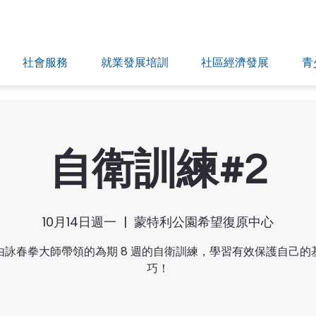
社會服務
就業發展培訓
社區經濟發展
青
自衛訓練#2
10月14日週一
  |  
蒙特利公園希望復原中心
由詠春拳大師帶領的為期 8 週的自衛訓練，學習有效保護自己的
巧！