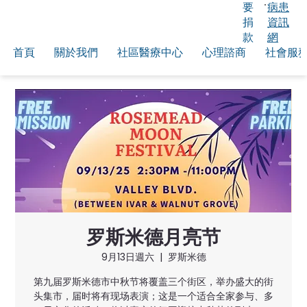
要
病患
捐
資訊
款
網
首頁
關於我們
社區醫療中心
心理諮商
社會服
罗斯米德月亮节
9月13日週六
  |  
罗斯米德
第九届罗斯米德市中秋节将覆盖三个街区，举办盛大的街
头集市，届时将有现场表演；这是一个适合全家参与、多