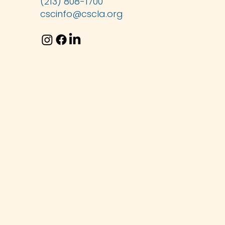
(213) 808-1700
cscinfo@cscla.org