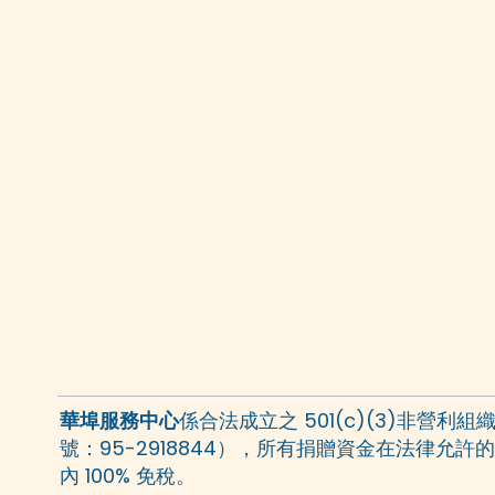
華埠服務中心
係合法成立之 501(c)(3)非營利組織
號：95-2918844），所有捐贈資金在法律允許
內 100% 免稅。