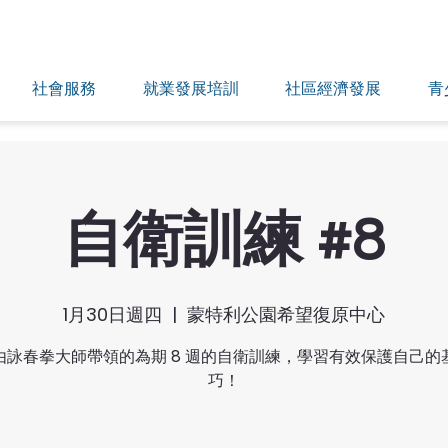
社會服務
就業發展培訓
社區經濟發展
青
自衛訓練 #8
1月30日週四
  |  
蒙特利公園希望復原中心
由詠春拳大師帶領的為期 8 週的自衛訓練，學習有效保護自己的
巧！