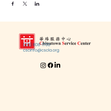
(213) 808-1700
cscinfo@cscla.org