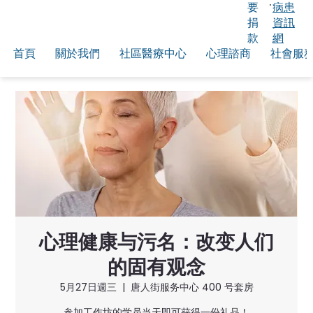
要
病患
捐
資訊
款
網
首頁
關於我們
社區醫療中心
心理諮商
社會服
心理健康与污名：改变人们
的固有观念
5月27日週三
  |  
唐人街服务中心 400 号套房
参加工作坊的学员当天即可获得一份礼品！