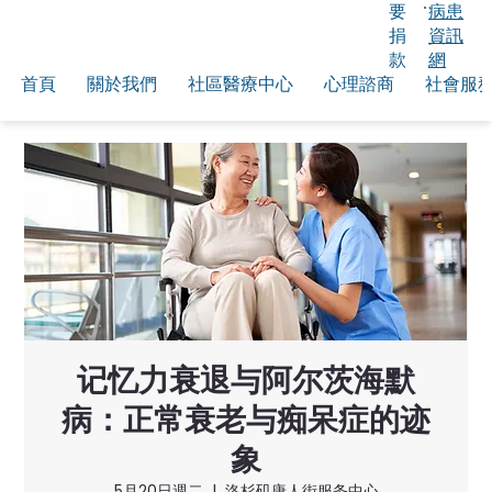
要
病患
捐
資訊
款
網
首頁
關於我們
社區醫療中心
心理諮商
社會服
记忆力衰退与阿尔茨海默
病：正常衰老与痴呆症的迹
象
5月20日週二
  |  
洛杉矶唐人街服务中心