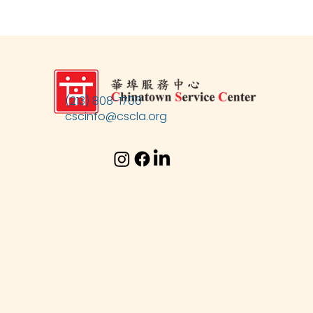
(213) 808-1700
cscinfo@cscla.org