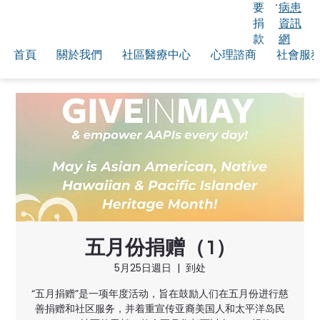
要
病患
捐
資訊
款
網
首頁
關於我們
社區醫療中心
心理諮商
社會服
五月份捐赠（1）
5月25日週日
  |  
到处
“五月捐赠”是一项年度活动，旨在鼓励人们在五月份进行慈
善捐赠和社区服务，并着重宣传亚裔美国人和太平洋岛民