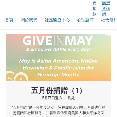
要
病患
捐
資訊
款
網
首頁
關於我們
社區醫療中心
心理諮商
社會服
五月份捐赠（1）
5月17日週六
  |  
到处
“五月捐赠”是一项年度活动，旨在鼓励人们在五月份进行慈
善捐赠和社区服务，并着重宣传亚裔美国人和太平洋岛民