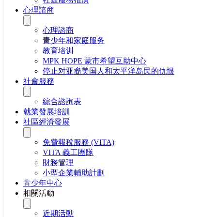
心理諮商
心理諮商
青少年和家庭服务
教育培训
MPK HOPE 蒙市希望互助中心
停止对亚裔美国人和太平洋岛民的仇恨
社會服務
綜合諮詢表
就業發展培訓
社區經濟發展
免費報稅服務 (VITA)
VITA 義工團隊
財務管理
小型企業輔助計劃
青少年中心
相關活動
近期活動