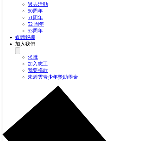
過去活動
50周年
51周年
52 周年
53周年
媒體報導
加入我們
求職
加入志工
我要捐款
朱碧雲青少年獎助學金