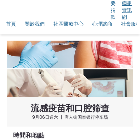
要
病患
捐
資訊
款
網
首頁
關於我們
社區醫療中心
心理諮商
社會服
流感疫苗和口腔筛查
9月06日週六
  |  
唐人街国泰银行停车场
時間和地點