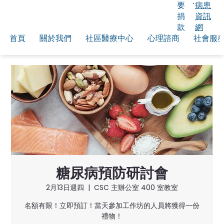
要
病患
捐
資訊
款
網
首頁
關於我們
社區醫療中心
心理諮商
社會服
糖尿病預防研討會
2月13日週四
  |  
CSC 主辦公室 400 室教室
名額有限！立即預訂！當天參加工作坊的人員將獲得一份
禮物！