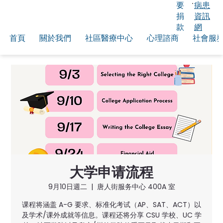
要
病患
捐
資訊
款
網
首頁
關於我們
社區醫療中心
心理諮商
社會服
大学申请流程
9月10日週二
  |  
唐人街服务中心 400A 室
课程将涵盖 A-G 要求、标准化考试（AP、SAT、ACT）以
及学术/课外成就等信息。课程还将分享 CSU 学校、UC 学