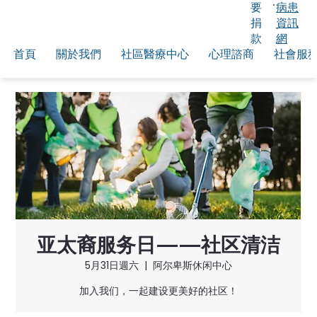
要
病患
捐
資訊
款
網
首頁
關於我們
社區醫療中心
心理諮商
社會服
亚太裔服务日——社区清洁
5月31日週六
  |  
阿尔卑斯休闲中心
加入我们，一起建设更美好的社区！