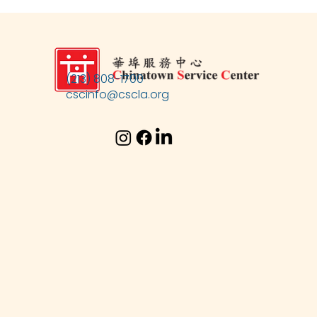
(213) 808-1700
cscinfo@cscla.org