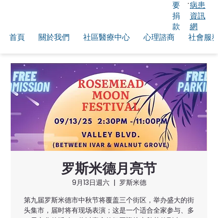
要
病患
捐
資訊
款
網
首頁
關於我們
社區醫療中心
心理諮商
社會服
罗斯米德月亮节
9月13日週六
  |  
罗斯米德
第九届罗斯米德市中秋节将覆盖三个街区，举办盛大的街
头集市，届时将有现场表演；这是一个适合全家参与、多