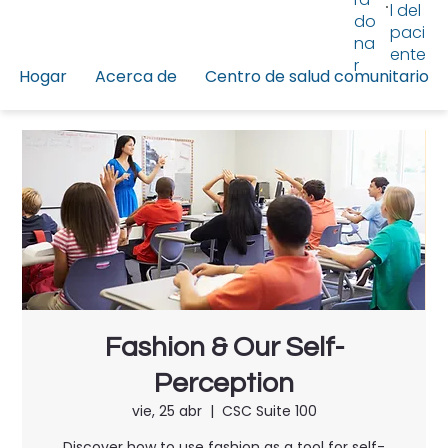
l del
do
paci
na
ente
r
Hogar
Acerca de
Centro de salud comunitario
Fashion & Our Self-
Perception
vie, 25 abr
  |  
CSC Suite 100
Discover how to use fashion as a tool for self-