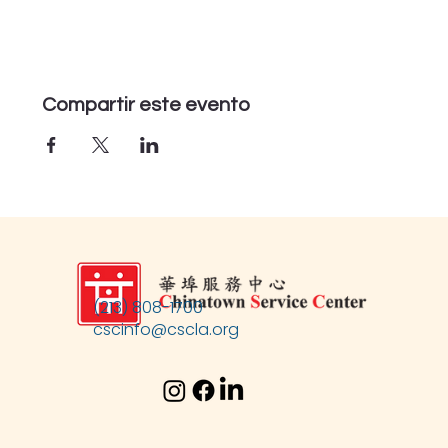
Compartir este evento
(213) 808-1700
cscinfo@cscla.org